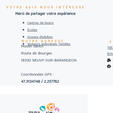
VOTRE AVIS NOUS INTÉRESSE
Merci de partager votre expérience
Centres de loisirs
Écoles
Groupe d’adultes
NOTRE ADRESSE
C
Visiteurs individuels, familles
Moulin Gentil
Tél
Route de Bourges
Ema
18330 NEUVY-SUR-BARANGEON
Coordonnées GPS :
47.3134748 / 2.257762