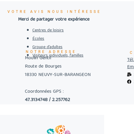
VOTRE AVIS NOUS INTÉRESSE
Merci de partager votre expérience
Centres de loisirs
Écoles
Groupe d’adultes
NOTRE ADRESSE
C
Visiteurs individuels, familles
Moulin Gentil
Tél
Route de Bourges
Ema
18330 NEUVY-SUR-BARANGEON
Coordonnées GPS :
47.3134748 / 2.257762