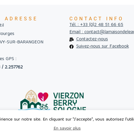
E ADRESSE
CONTACT INFO
Tél. : +33 (0)2 48 51 66 65
il
Email : contact@lamaisondelea
Bourges
Contactez-nous
UVY-SUR-BARANGEON
Suivez-nous sur Facebook
es GPS :
 / 2.257762
ience sur notre site. En cliquant sur "J'accepte", vous autorisez l'uti
En savoir plus
Le Site de la Maison de l'Eau - Neuvy-sur-Barangeon - tous droit