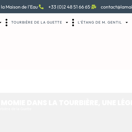
 la Maison de l'Eau
+33 (0)2 48 51 66 65
contact@lamai
TOURBIÈRE DE LA GUETTE
L’ÉTANG DE M. GENTIL
E DANS LA TOURBI
 MOMIE DANS LA TOURBIÈRE, UNE LÉG
rbière de la Guette