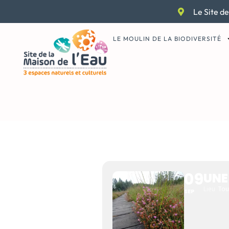
Aller
Le Site de
au
contenu
LE MOULIN DE LA BIODIVERSITÉ
UNE MOMI
LÉGENDE ?
09
UNE
Lieu
Tou
SEP