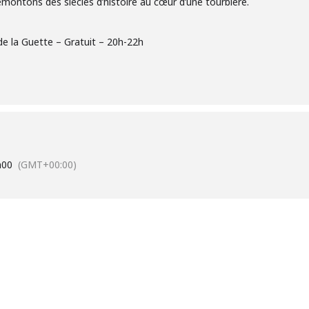
montons des siècles d’histoire au cœur d’une tourbière.
 de la Guette – Gratuit – 20h-22h
h00
(GMT+00:00)