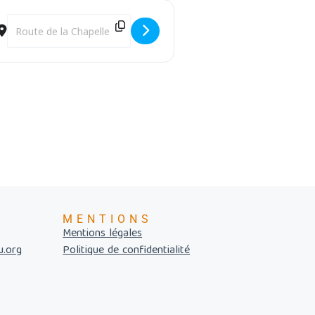
Destination Address - Tourbière à la loupe - Version II [8ZPaT0zBW
MENTIONS
Mentions légales
u.org
Politique de confidentialité