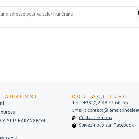
- Tourbière à la loupe - Version II [Z672JtNxO]
E ADRESSE
CONTACT INFO
Tél. : +33 (0)2 48 51 66 65
il
Email : contact@lamaisondelea
Bourges
Contactez-nous
UVY-SUR-BARANGEON
Suivez-nous sur Facebook
es GPS :