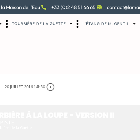
 la Maison de l'Eau
+33 (0)2 48 51 66 65
contact@lamai
TOURBIÈRE DE LA GUETTE
L’ÉTANG DE M. GENTIL
20 JUILLET 2016 14H30
 À LA LOUPE - VERS
BIÈRE À LA LOUPE - VERSION II
 PISTE
bière de la Guette