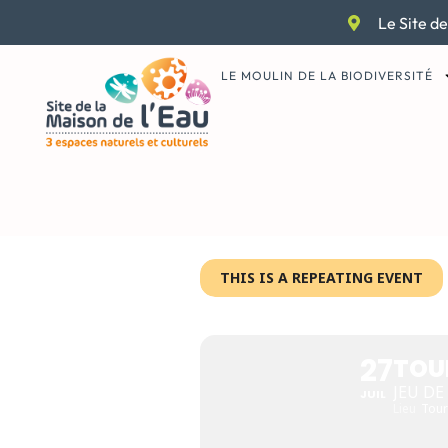
Aller
Le Site de
au
contenu
LE MOULIN DE LA BIODIVERSITÉ
THIS IS A REPEATING EVENT
TOURBIÈRE
27
TOUR
JEU DE
JUIL
Lieu
Tour