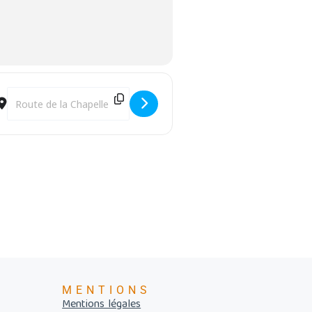
Destination Address - Tourbière à la loupe [T0VSd5eQs]
MENTIONS
Mentions légales