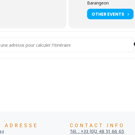
Barangeon
OTHER EVENTS
- Tourbière à la loupe [oGTsQu65v]
E ADRESSE
CONTACT INFO
Tél. : +33 (0)2 48 51 66 65
il