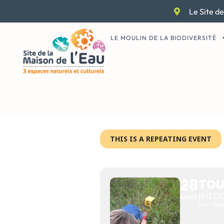
Aller
Le Site de
au
contenu
LE MOULIN DE LA BIODIVERSITÉ
THIS IS A REPEATING EVENT
TOURBIÈRE
28
TOU
JEU DE
AOÛT
Lieu
Tou