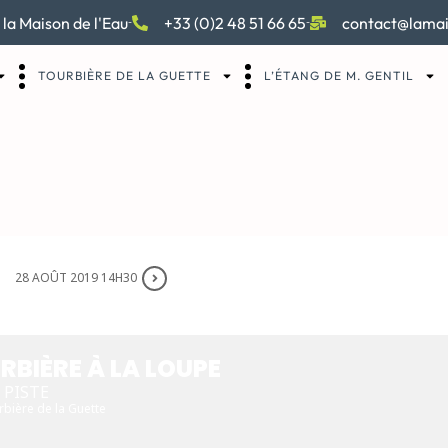
 la Maison de l'Eau
+33 (0)2 48 51 66 65
contact@lamai
TOURBIÈRE DE LA GUETTE
L’ÉTANG DE M. GENTIL
28 AOÛT 2019 14H30
 À LA LOUPE
RBIÈRE À LA LOUPE
 PISTE
rbière de la Guette