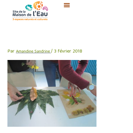
Aller
au
contenu
IMG_5086
Par
/
3 février 2018
Amandine Sandrine