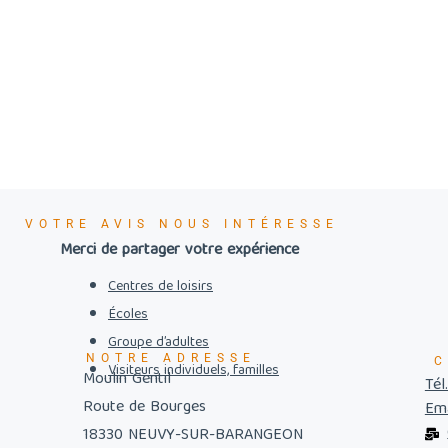
VOTRE AVIS NOUS INTÉRESSE
Merci de partager votre expérience
Centres de loisirs
Écoles
Groupe d’adultes
NOTRE ADRESSE
C
Visiteurs individuels, familles
Moulin Gentil
Tél
Route de Bourges
Ema
18330 NEUVY-SUR-BARANGEON