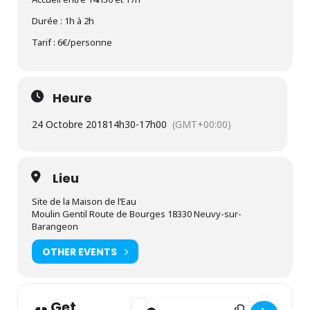
Durée : 1h à 2h
Tarif : 6€/personne
Heure
24 Octobre 2018
14h30
-
17h00
(GMT+00:00)
Lieu
Site de la Maison de l’Eau
Moulin Gentil Route de Bourges 18330 Neuvy-sur-
Barangeon
OTHER EVENTS
Get
Address - Tableau d'automne [1TYBdpP
Destination Address - Tableau d