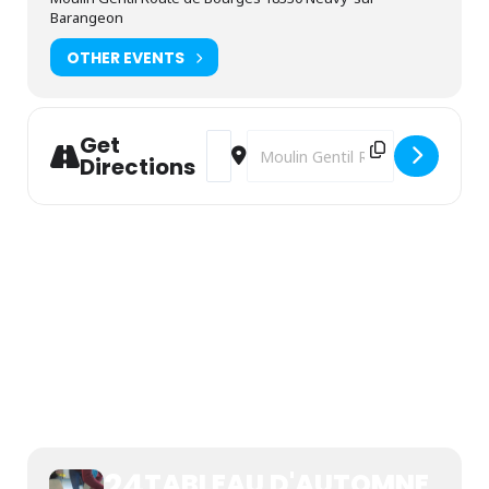
Barangeon
OTHER EVENTS
Get
Address - Tableau d'automne [MpVsHg
Destination Address - Tableau d'
Directions
TABLEAU D'AUTOMNE
24
TABLEAU D'AUTOMNE