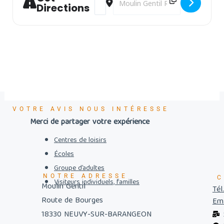
Directions
VOTRE AVIS NOUS INTÉRESSE
Merci de partager votre expérience
Centres de loisirs
Écoles
Groupe d’adultes
NOTRE ADRESSE
C
Visiteurs individuels, familles
Moulin Gentil
Tél
Route de Bourges
Ema
18330 NEUVY-SUR-BARANGEON