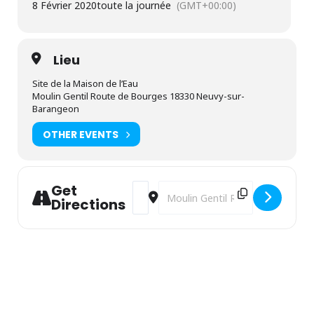
8 Février 2020
toute la journée
(GMT+00:00)
Lieu
Site de la Maison de l’Eau
Moulin Gentil Route de Bourges 18330 Neuvy-sur-
Barangeon
OTHER EVENTS
Get
Address - "Du ru à la rue" sur les chemi
Destination Address - "Du ru à la 
Directions