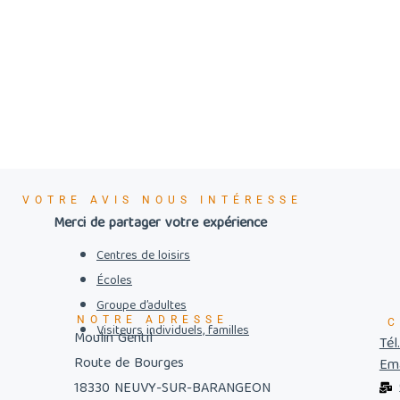
VOTRE AVIS NOUS INTÉRESSE
Merci de partager votre expérience
Centres de loisirs
Écoles
Groupe d’adultes
NOTRE ADRESSE
C
Visiteurs individuels, familles
Moulin Gentil
Tél
Route de Bourges
Ema
18330 NEUVY-SUR-BARANGEON