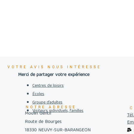
VOTRE AVIS NOUS INTÉRESSE
Merci de partager votre expérience
Centres de loisirs
Écoles
Groupe d’adultes
NOTRE ADRESSE
C
Visiteurs individuels, familles
Moulin Gentil
Tél
Route de Bourges
Ema
18330 NEUVY-SUR-BARANGEON