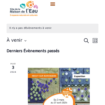
Aller
au
contenu
Il n’y a pas d’évènements à venir.
Recherc
Navi
À venir
Recherche
Liste
et
de
Sélectionnez
Derniers Évènements passés
navigati
vue
une
de
Évè
date.
vues
MAR
3
Évènem
2024