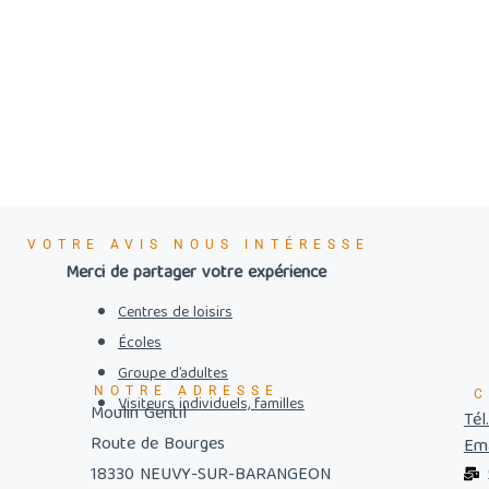
VOTRE AVIS NOUS INTÉRESSE
Merci de partager votre expérience
Centres de loisirs
Écoles
Groupe d’adultes
NOTRE ADRESSE
C
Visiteurs individuels, familles
Moulin Gentil
Tél
Route de Bourges
Ema
18330 NEUVY-SUR-BARANGEON