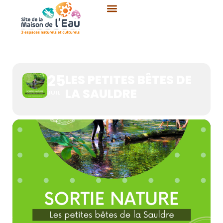
Aller
au
contenu
LES PETITES BÊTES DE LA
SAULDRE
25
LES PETITES BÊTES DE
LA SAULDRE
JUIL