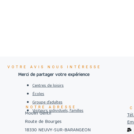
VOTRE AVIS NOUS INTÉRESSE
Merci de partager votre expérience
Centres de loisirs
Écoles
Groupe d’adultes
NOTRE ADRESSE
C
Visiteurs individuels, familles
Moulin Gentil
Tél
Route de Bourges
Ema
18330 NEUVY-SUR-BARANGEON