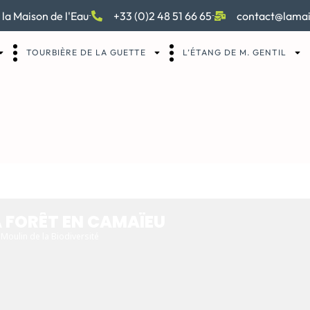
 la Maison de l'Eau
+33 (0)2 48 51 66 65
contact@lamai
TOURBIÈRE DE LA GUETTE
L’ÉTANG DE M. GENTIL
 EN CAMAÏEU
A FORÊT EN CAMAÏEU
Moulin de la Biodiversité