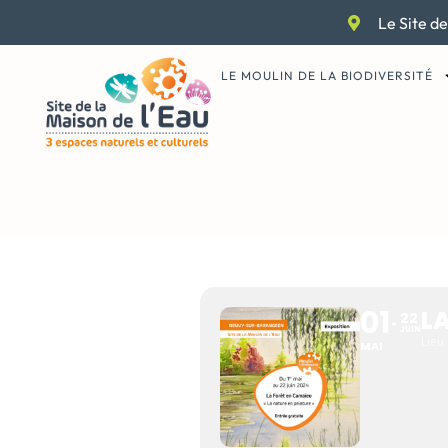
Aller
Le Site de
au
contenu
LE MOULIN DE LA BIODIVERSITÉ
LA FORÊT
01
L
22
JUIN
Lieu
MAI