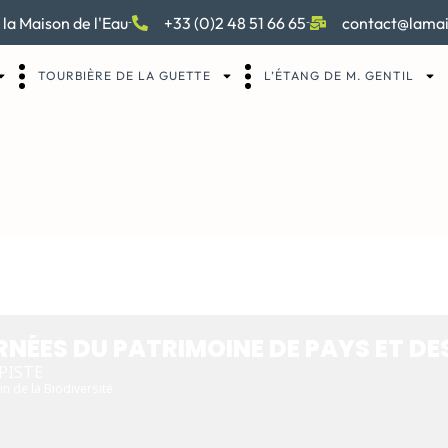
 la Maison de l'Eau
+33 (0)2 48 51 66 65
contact@lamai
TOURBIÈRE DE LA GUETTE
L’ÉTANG DE M. GENTIL
 DU PATRIMOINE D
INS
NÉES DU PATRIMOINE DE PAYS ET DE
 PISTE
n de la Biodiversité