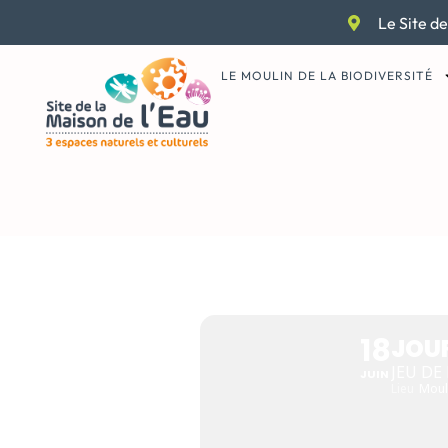
Aller
Le Site de
au
contenu
LE MOULIN DE LA BIODIVERSITÉ
JOURNÉES
DES MOUL
18
JOUR
JEU DE
JUIN
Lieu
Mouli