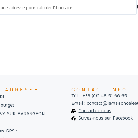
 - Journées du Patrimoine de Pays et des Moulins [LWxhuV5kw]
E ADRESSE
CONTACT INFO
Tél. : +33 (0)2 48 51 66 65
il
Email : contact@lamaisondelea
Bourges
Contactez-nous
UVY-SUR-BARANGEON
Suivez-nous sur Facebook
es GPS :