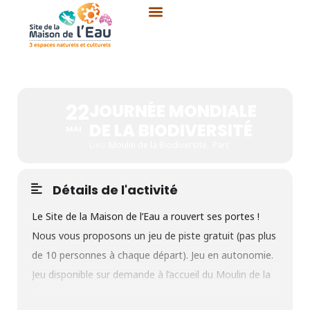
Aller
au
contenu
JOURNÉE MONDIALE DE LA
BIODIVERSITÉ
22
JOURNÉE MONDIALE
DE LA BIODIVERSITÉ
MAI
Lieu
Moulin de la Biodiversité,
Parc
Détails de l'activité
Le Site de la Maison de l’Eau a rouvert ses portes !
Nous vous proposons un jeu de piste gratuit (pas plus
de 10 personnes à chaque départ). Jeu en autonomie.
Jeu disponible sur demande à l’accueil du Moulin de la
Biodiversité.