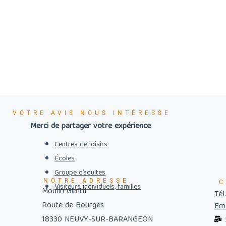
VOTRE AVIS NOUS INTÉRESSE
Merci de partager votre expérience
Centres de loisirs
Écoles
Groupe d’adultes
NOTRE ADRESSE
C
Visiteurs individuels, familles
Moulin Gentil
Tél
Route de Bourges
Ema
18330 NEUVY-SUR-BARANGEON