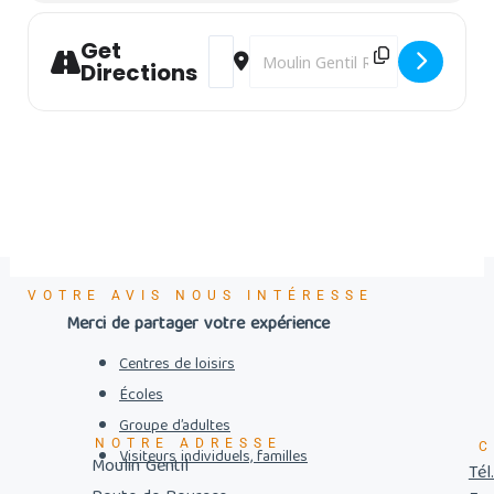
Get
Address - Journées Européennes du Pa
Destination Address - Journées 
Directions
VOTRE AVIS NOUS INTÉRESSE
Merci de partager votre expérience
Centres de loisirs
Écoles
Groupe d’adultes
NOTRE ADRESSE
C
Visiteurs individuels, familles
Moulin Gentil
Tél