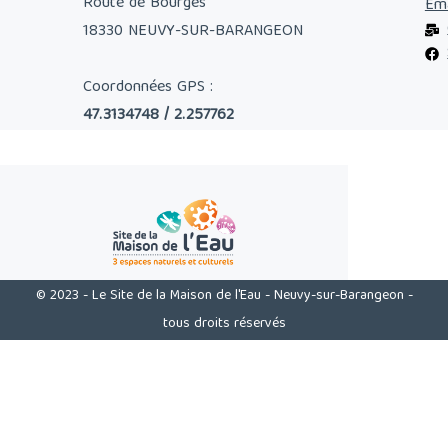
Route de Bourges
Ema
18330 NEUVY-SUR-BARANGEON
Coordonnées GPS :
47.3134748 / 2.257762
© 2023 - Le Site de la Maison de l'Eau - Neuvy-sur-Barangeon -
tous droits réservés