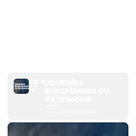
JOURNÉES EUROPÉENNES
DU PATRIMOINE
15
JOURNÉES
16
EUROPÉENNES DU
SEP
PATRIMOINE
VISITE
Lieu
Moulin de la Biodiversité