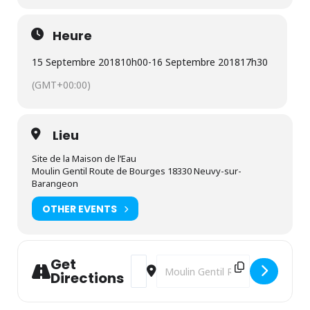
Heure
15 Septembre 2018
10h00
-
16 Septembre 2018
17h30
(GMT+00:00)
Lieu
Site de la Maison de l’Eau
Moulin Gentil Route de Bourges 18330 Neuvy-sur-
Barangeon
OTHER EVENTS
Get
Address - Journées Européennes du P
Destination Address - Journées 
Directions