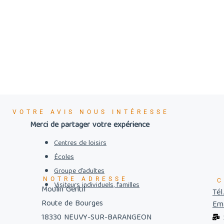
VOTRE AVIS NOUS INTÉRESSE
Merci de partager votre expérience
Centres de loisirs
Écoles
Groupe d’adultes
NOTRE ADRESSE
C
Visiteurs individuels, familles
Moulin Gentil
Tél
Route de Bourges
Ema
18330 NEUVY-SUR-BARANGEON