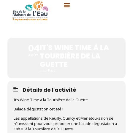
Aller
au
contenu
IT'S WINE TIME À LA
TOURBIÈRE DE LA GUETTE
04
IT'S WINE TIME À LA
TOURBIÈRE DE LA
AOÛT
GUETTE
Lieu
Parc
Détails de l'activité
It’s Wine Time à la Tourbière de la Guette
Balade dégustation cet été !
Les appellations de Reuilly, Quincy et Menetou-salon se
réunissent pour vous proposer une balade dégustation à
18h30 à la Tourbière de la Guette.