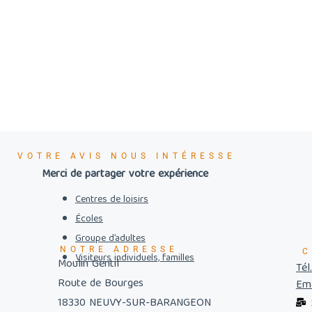
VOTRE AVIS NOUS INTÉRESSE
Merci de partager votre expérience
Centres de loisirs
Écoles
Groupe d’adultes
NOTRE ADRESSE
C
Visiteurs individuels, familles
Moulin Gentil
Tél
Route de Bourges
Ema
18330 NEUVY-SUR-BARANGEON