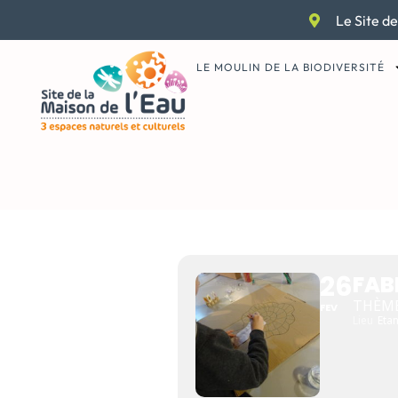
Aller
Le Site de
au
contenu
LE MOULIN DE LA BIODIVERSITÉ
FABRIQUE 
26
FAB
THÈME
FEV
Lieu
Etan