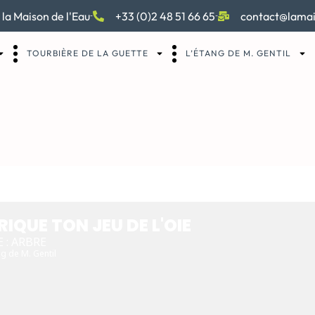
 la Maison de l'Eau
+33 (0)2 48 51 66 65
contact@lamai
TOURBIÈRE DE LA GUETTE
L’ÉTANG DE M. GENTIL
TON JEU DE L'OIE
RIQUE TON JEU DE L'OIE
 : ARBRE
g de M. Gentil