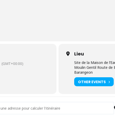
Lieu
Site de la Maison de l’Ea
(GMT+00:00)
Moulin Gentil Route de
Barangeon
OTHER EVENTS
- Fabrique ton jeu de l'oie [yY8GEFcT1]