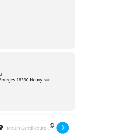
u
 Bourges 18330 Neuvy-sur-
Destination Address - Fabrique ton jeu de l'oie [Sosg1tegD]