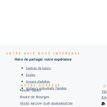
VOTRE AVIS NOUS INTÉRESSE
Merci de partager votre expérience
Centres de loisirs
Écoles
Groupe d’adultes
NOTRE ADRESSE
C
Visiteurs individuels, familles
Moulin Gentil
Tél
Route de Bourges
Ema
18330 NEUVY-SUR-BARANGEON