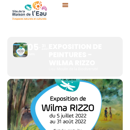
Aller
au
contenu
EXPOSITION DE PEINTURES
- WILMA RIZZO
05
EXPOSITION DE
31
AOÛT
PEINTURES -
JUIL
WILMA RIZZO
Lieu
Moulin de la Biodiversité