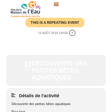
Aller
au
contenu
THIS IS A REPEATING EVENT
15 AOÛT 2018 14H30
DÉCOUVERTE DES PETITES
BÊTES AQUATIQUES
11
DÉCOUVERTE DES
PETITES BÊTES
JUIL
AQUATIQUES
Détails de l'activité
Découverte des petites bêtes aquatiques
Pour tous