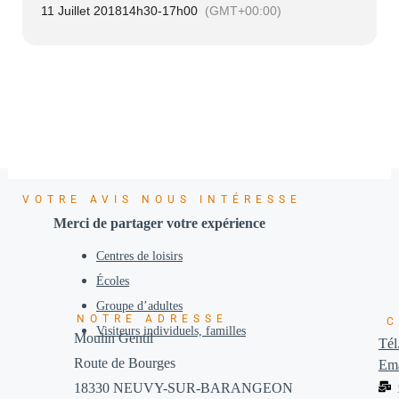
11 Juillet 2018
14h30
-
17h00
(GMT+00:00)
VOTRE AVIS NOUS INTÉRESSE
Merci de partager votre expérience
Centres de loisirs
Écoles
Groupe d’adultes
NOTRE ADRESSE
C
Visiteurs individuels, familles
Moulin Gentil
Tél
Route de Bourges
Ema
18330 NEUVY-SUR-BARANGEON