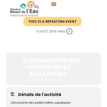
Aller
au
contenu
THIS IS A REPEATING EVENT
15 AOÛT 2018 14H30
DÉCOUVERTE DES PETITES
BÊTES AQUATIQUES
11
DÉCOUVERTE DES
PETITES BÊTES
JUIL
AQUATIQUES
Lieu
Etang de M. Gentil
Détails de l'activité
Découverte des petites bêtes aquatiques