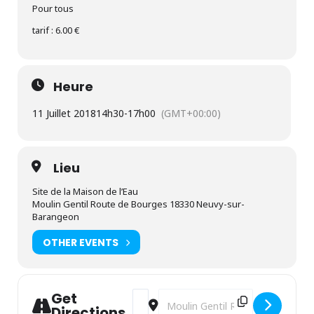
Pour tous
tarif : 6.00 €
Heure
11 Juillet 2018
14h30
-
17h00
(GMT+00:00)
Lieu
Site de la Maison de l’Eau
Moulin Gentil Route de Bourges 18330 Neuvy-sur-
Barangeon
OTHER EVENTS
Get
Address - Découverte des petites bête
Destination Address - Découvert
Directions