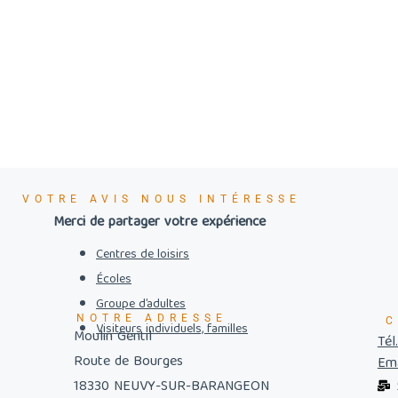
VOTRE AVIS NOUS INTÉRESSE
Merci de partager votre expérience
Centres de loisirs
Écoles
Groupe d’adultes
NOTRE ADRESSE
C
Visiteurs individuels, familles
Moulin Gentil
Tél
Route de Bourges
Ema
18330 NEUVY-SUR-BARANGEON