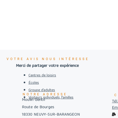
VOTRE AVIS NOUS INTÉRESSE
Merci de partager votre expérience
Centres de loisirs
Écoles
Groupe d’adultes
NOTRE ADRESSE
C
Visiteurs individuels, familles
Moulin Gentil
Tél
Route de Bourges
Ema
18330 NEUVY-SUR-BARANGEON