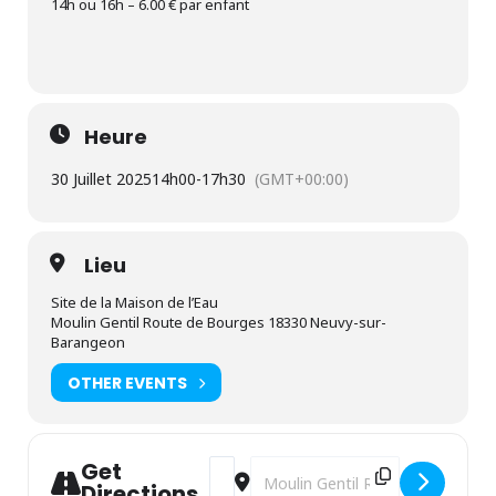
14h ou 16h – 6.00 € par enfant
Heure
30 Juillet 2025
14h00
-
17h30
(GMT+00:00)
Lieu
Site de la Maison de l’Eau
Moulin Gentil Route de Bourges 18330 Neuvy-sur-
Barangeon
OTHER EVENTS
Get
Address - Conte perdu "la grenouille qui
Destination Address - Conte perdu
Directions