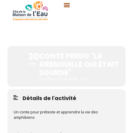
Aller
au
contenu
CONTE PERDU "LA
GRENOUILLE QUI ÉTAIT
SOURDE"
30
CONTE PERDU "LA
GRENOUILLE QUI ÉTAIT
JUIL
SOURDE"
Lieu
Etang de M. Gentil,
Parc
Détails de l'activité
Un conte pour prétexte et apprendre la vie des
amphibiens