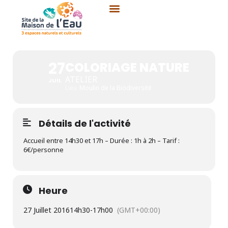
Aller
au
contenu
COLORIAGE NATURE
27
COLORIAGE NATURE
ATELIER
JUIL
Lieu
Moulin de la Biodiversité
Détails de l'activité
Accueil entre 14h30 et 17h – Durée : 1h à 2h – Tarif :
6€/personne
Heure
27 Juillet 2016
14h30
-
17h00
(GMT+00:00)