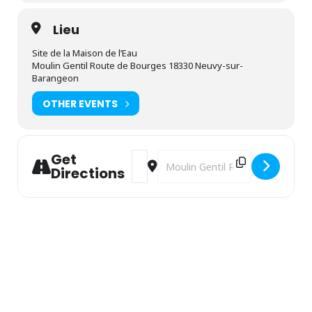
Lieu
Site de la Maison de l’Eau
Moulin Gentil Route de Bourges 18330 Neuvy-sur-
Barangeon
OTHER EVENTS
Get
Address - Coloriage Nature [UD1Sdieju]
Destination Address - Coloriage 
Directions