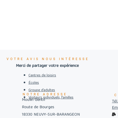
VOTRE AVIS NOUS INTÉRESSE
Merci de partager votre expérience
Centres de loisirs
Écoles
Groupe d’adultes
NOTRE ADRESSE
C
Visiteurs individuels, familles
Moulin Gentil
Tél
Route de Bourges
Ema
18330 NEUVY-SUR-BARANGEON