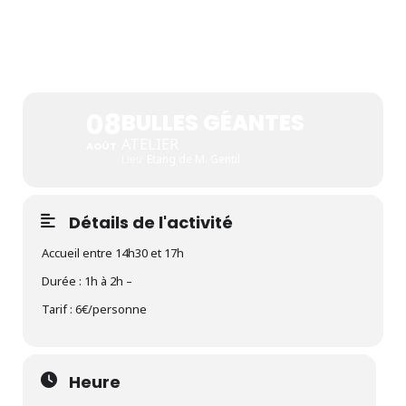
BULLES GÉANTES
08
BULLES GÉANTES
ATELIER
AOÛT
Lieu
Etang de M. Gentil
Détails de l'activité
Accueil entre 14h30 et 17h
Durée : 1h à 2h –
Tarif : 6€/personne
Heure