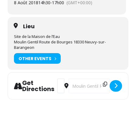
8 Août 2018
14h30
-
17h00
(GMT+00:00)
Lieu
Site de la Maison de l’Eau
Moulin Gentil Route de Bourges 18330 Neuvy-sur-
Barangeon
OTHER EVENTS
Get
Address - Bulles géantes [QHv3SqQhf]
Destination Address - Bulles géa
Directions