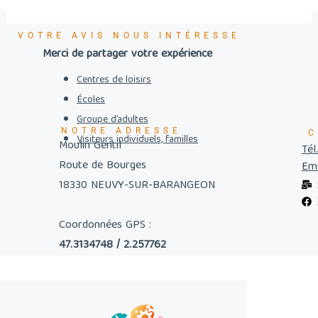
VOTRE AVIS NOUS INTÉRESSE
Merci de partager votre expérience
Centres de loisirs
Écoles
Groupe d’adultes
NOTRE ADRESSE
C
Visiteurs individuels, familles
Moulin Gentil
Tél
Route de Bourges
Ema
18330 NEUVY-SUR-BARANGEON
Coordonnées GPS :
47.3134748 / 2.257762