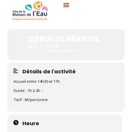
Aller
au
contenu
BULLES GÉANTES
08
BULLES GÉANTES
ATELIER
AOÛT
Lieu
Etang de M. Gentil
Détails de l'activité
Accueil entre 14h30 et 17h
Durée : 1h à 2h –
Tarif : 6€/personne
Heure