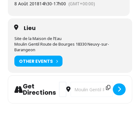
8 Août 2018
14h30
-
17h00
(GMT+00:00)
Lieu
Site de la Maison de l’Eau
Moulin Gentil Route de Bourges 18330 Neuvy-sur-
Barangeon
OTHER EVENTS
Get
Address - Bulles géantes [KM9Ga85dL]
Destination Address - Bulles géan
Directions