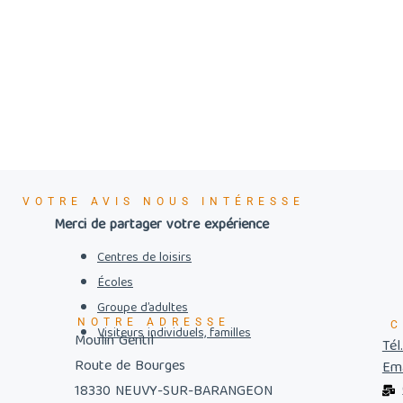
VOTRE AVIS NOUS INTÉRESSE
Merci de partager votre expérience
Centres de loisirs
Écoles
Groupe d’adultes
NOTRE ADRESSE
C
Visiteurs individuels, familles
Moulin Gentil
Tél
Route de Bourges
Ema
18330 NEUVY-SUR-BARANGEON