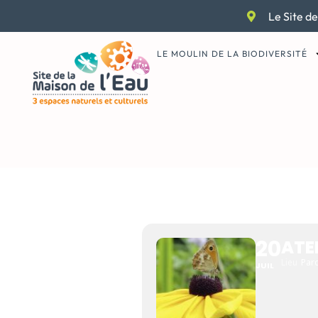
Aller
Le Site de
au
contenu
LE MOULIN DE LA BIODIVERSITÉ
ATELIER D
ÇA COMPT
20
ATE
Lieu
Par
JUIL