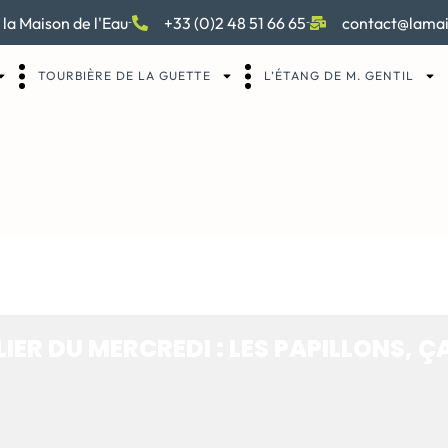
 la Maison de l'Eau
+33 (0)2 48 51 66 65
contact@lamai
TOURBIÈRE DE LA GUETTE
L’ÉTANG DE M. GENTIL
U MERCREDI : LES P
E !
LIER DU MERCREDI : LES PAPILLONS, Ç
c