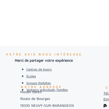
VOTRE AVIS NOUS INTÉRESSE
Merci de partager votre expérience
Centres de loisirs
Écoles
Groupe d’adultes
NOTRE ADRESSE
C
Visiteurs individuels, familles
Moulin Gentil
Tél
Route de Bourges
Ema
18330 NEUVY-SUR-BARANGEON