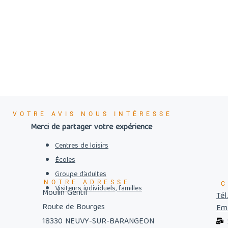
VOTRE AVIS NOUS INTÉRESSE
Merci de partager votre expérience
Centres de loisirs
Écoles
Groupe d’adultes
NOTRE ADRESSE
C
Visiteurs individuels, familles
Moulin Gentil
Tél
Route de Bourges
Ema
18330 NEUVY-SUR-BARANGEON