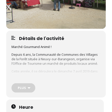
Détails de l'activité
Marché Gourmand Animé !
Depuis 6 ans, la Communauté de Communes des Villages
de la Forêt située à Neuvy-sur-Barangeon, organise via
l’Office de Tourisme un marché de produits locaux animé.
Cette année, il se déroulera le dimanche 7 avril 2019 dans
le parc du Site de la Maison de l’Eau.
PLUS
En profiter pour flâner dans le parc, être au plus près des
artisans et des producteurs locaux, se balader au bord de
la rivière et de l’étang, visiter le Moulin de la Biodiversité…
sans oublier de se restaurer : manger une galette ou une
Heure
crêpe, apporter son pique-nique ou encore aller manger