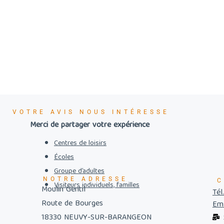
VOTRE AVIS NOUS INTÉRESSE
Merci de partager votre expérience
Centres de loisirs
Écoles
Groupe d’adultes
NOTRE ADRESSE
C
Visiteurs individuels, familles
Moulin Gentil
Tél
Route de Bourges
Ema
18330 NEUVY-SUR-BARANGEON