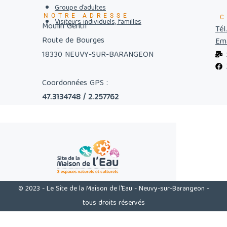
Groupe d’adultes
NOTRE ADRESSE
C
Visiteurs individuels, familles
Moulin Gentil
Tél
Route de Bourges
Ema
18330 NEUVY-SUR-BARANGEON
Coordonnées GPS :
47.3134748 / 2.257762
© 2023 - Le Site de la Maison de l'Eau - Neuvy-sur-Barangeon -
tous droits réservés