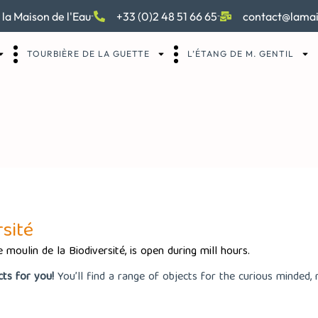
 la Maison de l'Eau
+33 (0)2 48 51 66 65
contact@lamai
TOURBIÈRE DE LA GUETTE
L’ÉTANG DE M. GENTIL
té – Shop
sité
 moulin de la Biodiversité,
is open during mill hours.
cts for you!
You’ll find a range of objects for the curious minded,