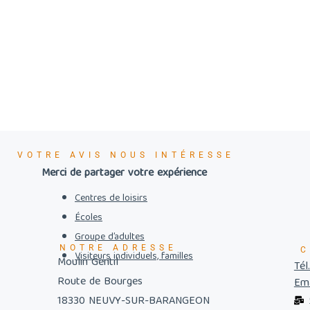
VOTRE AVIS NOUS INTÉRESSE
Merci de partager votre expérience
Centres de loisirs
Écoles
Groupe d’adultes
NOTRE ADRESSE
C
Visiteurs individuels, familles
Moulin Gentil
Tél
Route de Bourges
Ema
18330 NEUVY-SUR-BARANGEON