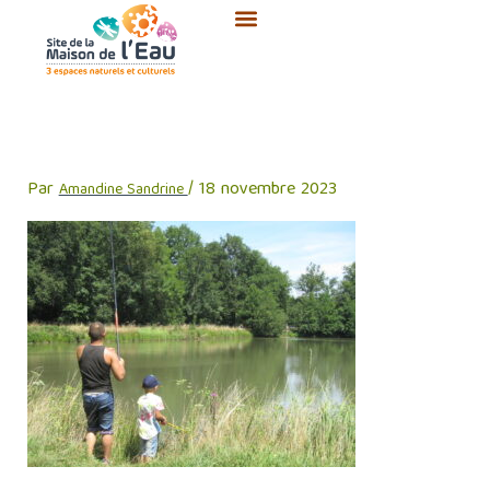
Aller
au
contenu
IMG_6069
Par
/
18 novembre 2023
Amandine Sandrine