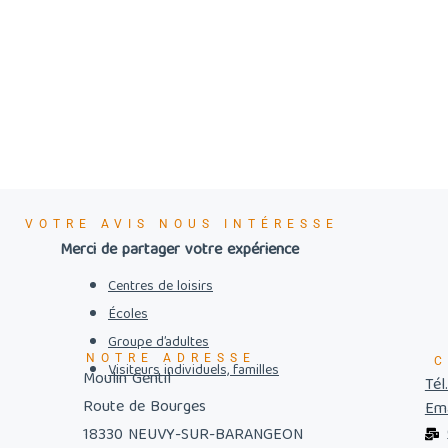
VOTRE AVIS NOUS INTÉRESSE
Merci de partager votre expérience
Centres de loisirs
Écoles
Groupe d’adultes
NOTRE ADRESSE
C
Visiteurs individuels, familles
Moulin Gentil
Tél
Route de Bourges
Ema
18330 NEUVY-SUR-BARANGEON