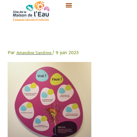
Aller
au
contenu
tourbiere-vrai-faux
Par
/
9 juin 2023
Amandine Sandrine