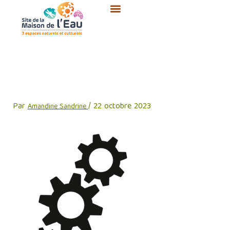
Aller
au
contenu
SME-picto-moulin-engrenage-
seul-NB
Par
/
22 octobre 2023
Amandine Sandrine