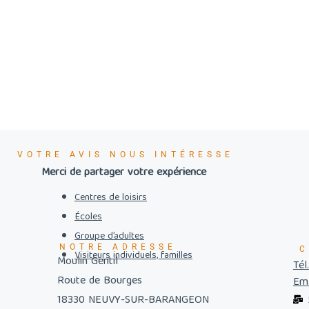
VOTRE AVIS NOUS INTÉRESSE
Merci de partager votre expérience
Centres de loisirs
Écoles
Groupe d’adultes
NOTRE ADRESSE
C
Visiteurs individuels, familles
Moulin Gentil
Tél
Route de Bourges
Ema
18330 NEUVY-SUR-BARANGEON