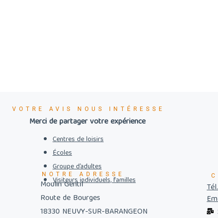
VOTRE AVIS NOUS INTÉRESSE
Merci de partager votre expérience
Centres de loisirs
Écoles
Groupe d’adultes
NOTRE ADRESSE
C
Visiteurs individuels, familles
Moulin Gentil
Tél
Route de Bourges
Ema
18330 NEUVY-SUR-BARANGEON