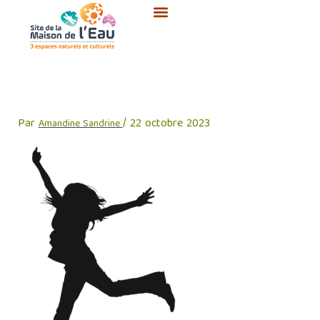
Aller
au
contenu
SME-fille-saut-NB
Par
/
22 octobre 2023
Amandine Sandrine