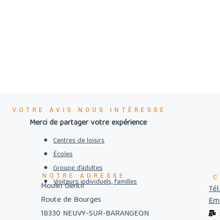
VOTRE AVIS NOUS INTÉRESSE
Merci de partager votre expérience
Centres de loisirs
Écoles
Groupe d’adultes
NOTRE ADRESSE
C
Visiteurs individuels, familles
Moulin Gentil
Tél
Route de Bourges
Ema
18330 NEUVY-SUR-BARANGEON