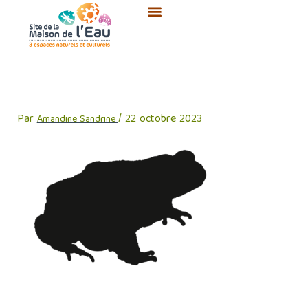
Aller
au
contenu
SME-crapaud-NB
Par
/
22 octobre 2023
Amandine Sandrine