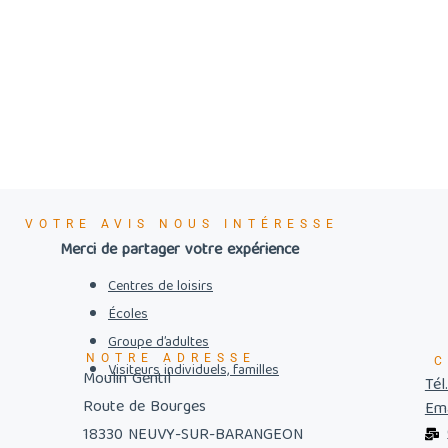
VOTRE AVIS NOUS INTÉRESSE
Merci de partager votre expérience
Centres de loisirs
Écoles
Groupe d’adultes
NOTRE ADRESSE
C
Visiteurs individuels, familles
Moulin Gentil
Tél
Route de Bourges
Ema
18330 NEUVY-SUR-BARANGEON