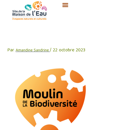
Aller
au
contenu
rereg
Par
/
22 octobre 2023
Amandine Sandrine