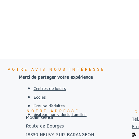
VOTRE AVIS NOUS INTÉRESSE
Merci de partager votre expérience
Centres de loisirs
Écoles
Groupe d’adultes
NOTRE ADRESSE
C
Visiteurs individuels, familles
Moulin Gentil
Tél
Route de Bourges
Ema
18330 NEUVY-SUR-BARANGEON