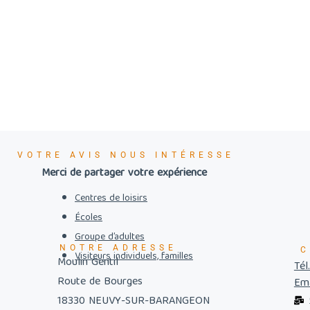
VOTRE AVIS NOUS INTÉRESSE
Merci de partager votre expérience
Centres de loisirs
Écoles
Groupe d’adultes
NOTRE ADRESSE
C
Visiteurs individuels, familles
Moulin Gentil
Tél
Route de Bourges
Ema
18330 NEUVY-SUR-BARANGEON