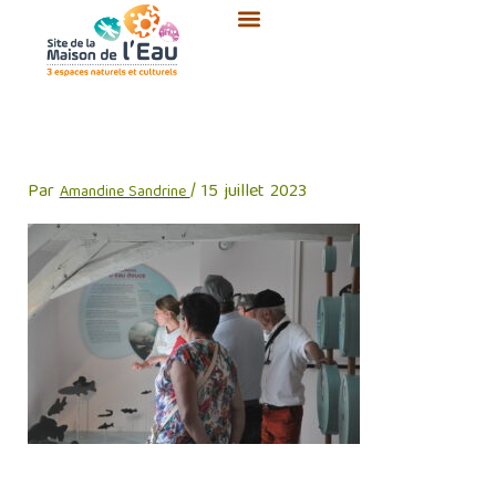
Aller
au
contenu
3
Par
/
15 juillet 2023
Amandine Sandrine