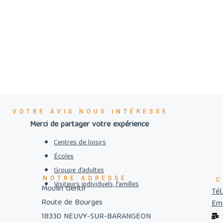
VOTRE AVIS NOUS INTÉRESSE
Merci de partager votre expérience
Centres de loisirs
Écoles
Groupe d’adultes
NOTRE ADRESSE
C
Visiteurs individuels, familles
Moulin Gentil
Tél
Route de Bourges
Ema
18330 NEUVY-SUR-BARANGEON