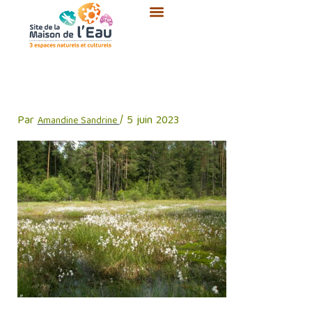
Aller
au
contenu
linaigrette-feuilles-etroites
Par
/
5 juin 2023
Amandine Sandrine