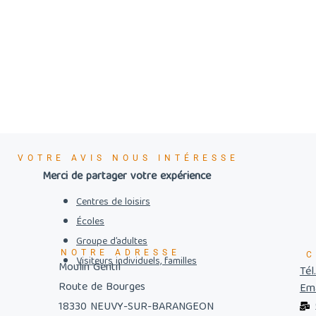
VOTRE AVIS NOUS INTÉRESSE
Merci de partager votre expérience
Centres de loisirs
Écoles
Groupe d’adultes
NOTRE ADRESSE
C
Visiteurs individuels, familles
Moulin Gentil
Tél
Route de Bourges
Ema
18330 NEUVY-SUR-BARANGEON