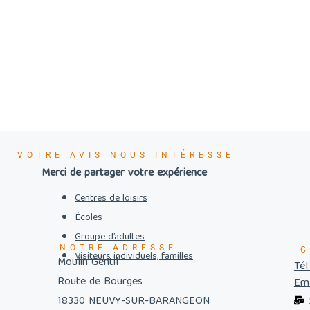
VOTRE AVIS NOUS INTÉRESSE
Merci de partager votre expérience
Centres de loisirs
Écoles
Groupe d’adultes
NOTRE ADRESSE
C
Visiteurs individuels, familles
Moulin Gentil
Tél
Route de Bourges
Ema
18330 NEUVY-SUR-BARANGEON