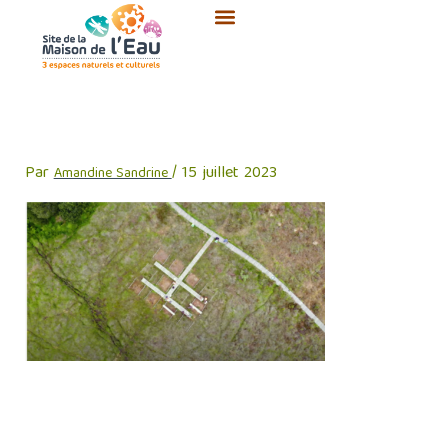
Aller
au
contenu
Vue tourbière ponton 2020
Par
/
15 juillet 2023
Amandine Sandrine