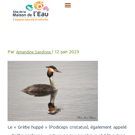
Aller
au
contenu
grebe-huppe-jean-bisson
Par
/
12 juin 2023
Amandine Sandrine
Le « Grèbe huppé » (Podiceps cristatus), également appelé