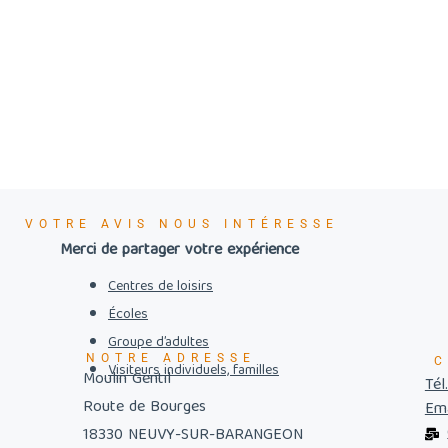
VOTRE AVIS NOUS INTÉRESSE
Merci de partager votre expérience
Centres de loisirs
Écoles
Groupe d’adultes
NOTRE ADRESSE
C
Visiteurs individuels, familles
Moulin Gentil
Tél
Route de Bourges
Ema
18330 NEUVY-SUR-BARANGEON