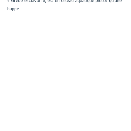
« Grèbe esclavon », est un oiseau aquatique plutôt qu’une
huppe