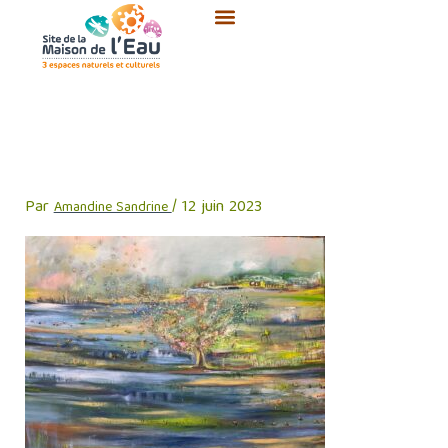
Aller
au
contenu
expo-catherine-spitz-de-
mareuil
Par
/
12 juin 2023
Amandine Sandrine