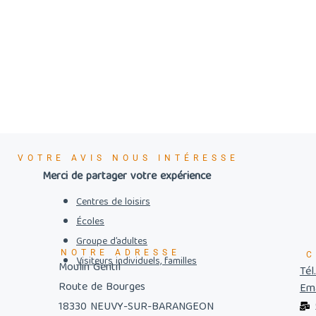
VOTRE AVIS NOUS INTÉRESSE
Merci de partager votre expérience
Centres de loisirs
Écoles
Groupe d’adultes
NOTRE ADRESSE
C
Visiteurs individuels, familles
Moulin Gentil
Tél
Route de Bourges
Ema
18330 NEUVY-SUR-BARANGEON