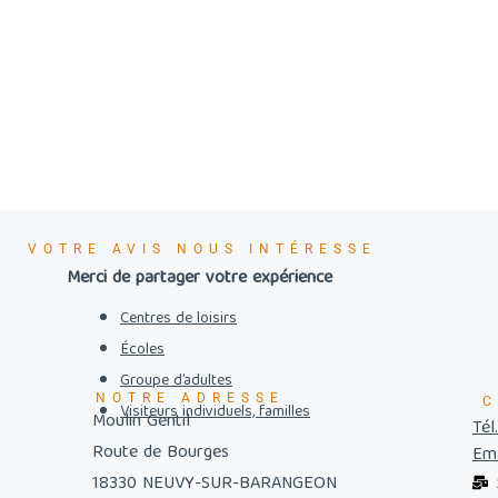
VOTRE AVIS NOUS INTÉRESSE
Merci de partager votre expérience
Centres de loisirs
Écoles
Groupe d’adultes
NOTRE ADRESSE
C
Visiteurs individuels, familles
Moulin Gentil
Tél
Route de Bourges
Ema
18330 NEUVY-SUR-BARANGEON