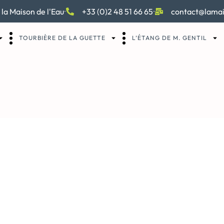
 la Maison de l'Eau
+33 (0)2 48 51 66 65
contact@lamai
TOURBIÈRE DE LA GUETTE
L’ÉTANG DE M. GENTIL
e-Moulin-de-la-Biodiv