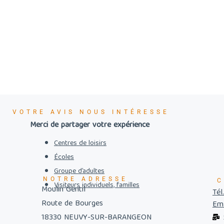
VOTRE AVIS NOUS INTÉRESSE
Merci de partager votre expérience
Centres de loisirs
Écoles
Groupe d’adultes
NOTRE ADRESSE
C
Visiteurs individuels, familles
Moulin Gentil
Tél
Route de Bourges
Ema
18330 NEUVY-SUR-BARANGEON