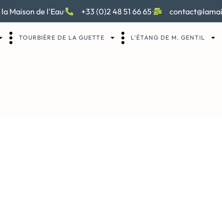
 la Maison de l'Eau
+33 (0)2 48 51 66 65
contact@lamai
TOURBIÈRE DE LA GUETTE
L’ÉTANG DE M. GENTIL
rd de vinci – noctur