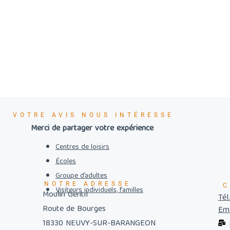
VOTRE AVIS NOUS INTÉRESSE
Merci de partager votre expérience
Centres de loisirs
Écoles
Groupe d’adultes
NOTRE ADRESSE
C
Visiteurs individuels, familles
Moulin Gentil
Tél
Route de Bourges
Ema
18330 NEUVY-SUR-BARANGEON