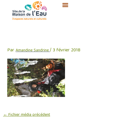
Aller
au
contenu
DSC_6940
Par
/
3 février 2018
Amandine Sandrine
←
Fichier média précédent