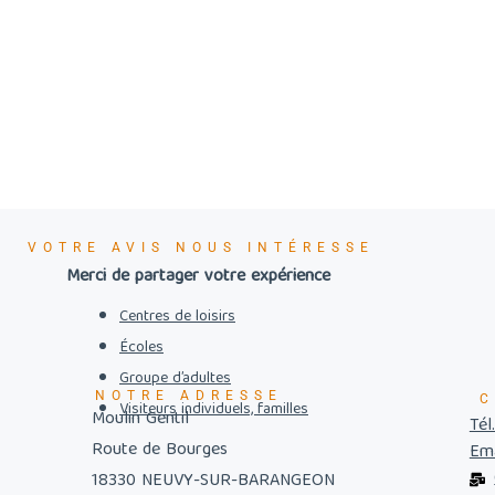
VOTRE AVIS NOUS INTÉRESSE
Merci de partager votre expérience
Centres de loisirs
Écoles
Groupe d’adultes
NOTRE ADRESSE
C
Visiteurs individuels, familles
Moulin Gentil
Tél
Route de Bourges
Ema
18330 NEUVY-SUR-BARANGEON